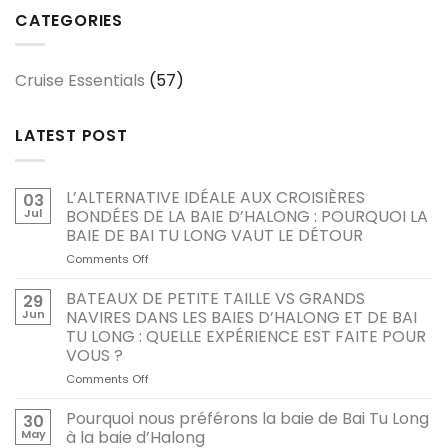
CATEGORIES
Cruise Essentials
(57)
LATEST POST
L’ALTERNATIVE IDÉALE AUX CROISIÈRES
03
Jul
BONDÉES DE LA BAIE D’HALONG : POURQUOI LA
BAIE DE BAI TU LONG VAUT LE DÉTOUR
Comments Off
on
L’ALTERNATIVE
IDÉALE
BATEAUX DE PETITE TAILLE VS GRANDS
29
AUX
Jun
NAVIRES DANS LES BAIES D’HALONG ET DE BAI
CROISIÈRES
TU LONG : QUELLE EXPÉRIENCE EST FAITE POUR
BONDÉES
VOUS ?
DE
LA
Comments Off
on
BAIE
BATEAUX
D’HALONG
DE
Pourquoi nous préférons la baie de Bai Tu Long
30
:
PETITE
May
à la baie d’Halong
POURQUOI
TAILLE