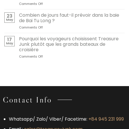
Comments Off
on
LA
VS
Pourquoi
BAIE
GRANDS
nous
Combien de jours faut-il prévoir dans la baie
DE
NAVIRES
23
préférons
BAI
DANS
May
de Bai Tu Long ?
la
TU
LES
Comments Off
on
baie
LONG
BAIES
Combien
de
VAUT
D’HALONG
de
Pourquoi les voyageurs choisissent Treasure
Bai
17
LE
ET
jours
Tu
May
Junk plutôt que les grands bateaux de
DÉTOUR
DE
faut-
Long
croisière
BAI
il
à
TU
Comments Off
on
prévoir
la
LONG
Pourquoi
dans
baie
:
les
la
d’Halong
QUELLE
voyageurs
baie
EXPÉRIENCE
choisissent
de
EST
Treasure
Bai
FAITE
Junk
Tu
POUR
plutôt
Long
VOUS
que
?
Contact Info
?
les
grands
bateaux
de
Whatsapp/ Zalo/ Viber/ Facetime:
+84 945 231 999
croisière