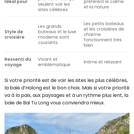
Idéal pour
préfèrent le calme
veulent voir les
et la nature
sites célèbres
Les petits bateaux
Les grands
et les croisières de
Style de
bateaux et le luxe
charme
croisière
moderne sont
fonctionnent très
courants
bien
Ressenti du
Vivant et
Intime et relaxant
voyage
emblématique
Si votre priorité est de voir les sites les plus célèbres,
la baie d’Halong est le bon choix.
Mais si votre priorité
va à la paix, aux paysages et à un rythme plus lent, la
baie de Bai Tu Long vous conviendra mieux.