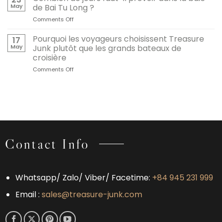
préférons
BAI
DANS
May
de Bai Tu Long ?
la
TU
LES
Comments Off
on
baie
LONG
BAIES
Combien
de
VAUT
D’HALONG
de
Pourquoi les voyageurs choisissent Treasure
Bai
17
LE
ET
jours
Tu
May
Junk plutôt que les grands bateaux de
DÉTOUR
DE
faut-
Long
croisière
BAI
il
à
TU
Comments Off
on
prévoir
la
LONG
Pourquoi
dans
baie
:
les
la
d’Halong
QUELLE
voyageurs
baie
EXPÉRIENCE
choisissent
de
EST
Treasure
Bai
FAITE
Junk
Tu
POUR
plutôt
Long
VOUS
que
?
Contact Info
?
les
grands
bateaux
de
Whatsapp/ Zalo/ Viber/ Facetime:
+84 945 231 999
croisière
Email :
sales@treasure-junk.com