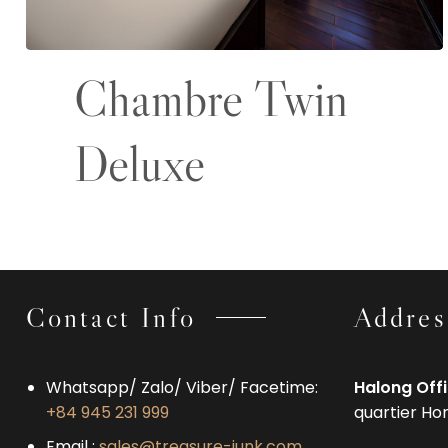
Chambre Twin
Deluxe
Contact Info
Addres
Whatsapp/ Zalo/ Viber/ Facetime:
Halong Off
+84 945 231 999
quartier Ho
Email :
sales@treasure-junk.com