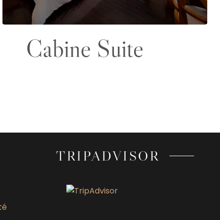
Cabine Suite
TRIPADVISOR
té