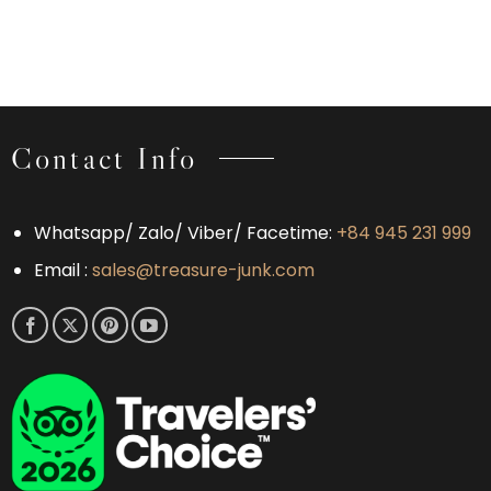
Deluxe
Contact Info
Whatsapp/ Zalo/ Viber/ Facetime:
+84 945 231 999
Email :
sales@treasure-junk.com