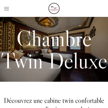
Passer
au
contenu
Chambre
Twin Deluxe
Découvrez une cabine twin confortable