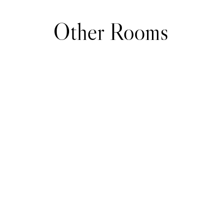
Other Rooms
Chambre
Double
Twin
Deluxe