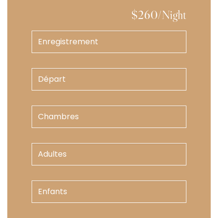
$260/Night
Enregistrement
YYYY
dash
Départ
MM
dash
YYYY
DD
slash
Chambres
MM
slash
DD
Adultes
Enfants